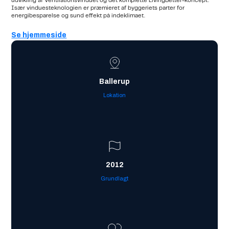
udvikling af Ventilationsvinduet og det komplette LivingBetter-koncept.
Især vinduesteknologien er præmieret af byggeriets parter for
energibesparelse og sund effekt på indeklimaet.
Se hjemmeside
Ballerup
Lokation
2012
Grundlagt