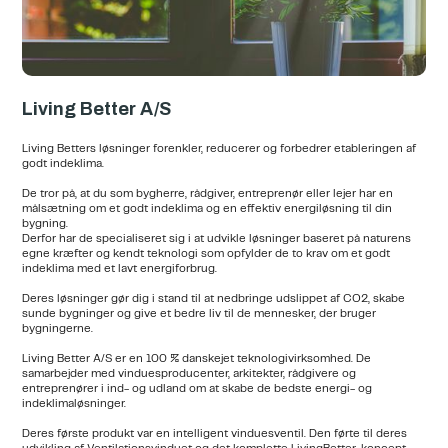
Living Better A/S
Living Betters løsninger forenkler, reducerer og forbedrer etableringen af
godt indeklima.
De tror på, at du som bygherre, rådgiver, entreprenør eller lejer har en
målsætning om et godt indeklima og en effektiv energiløsning til din
bygning.
Derfor har de specialiseret sig i at udvikle løsninger baseret på naturens
egne kræfter og kendt teknologi som opfylder de to krav om et godt
indeklima med et lavt energiforbrug.
Deres løsninger gør dig i stand til at nedbringe udslippet af CO2, skabe
sunde bygninger og give et bedre liv til de mennesker, der bruger
bygningerne.
Living Better A/S er en 100 % danskejet teknologivirksomhed. De
samarbejder med vinduesproducenter, arkitekter, rådgivere og
entreprenører i ind- og udland om at skabe de bedste energi- og
indeklimaløsninger.
Deres første produkt var en intelligent vinduesventil. Den førte til deres