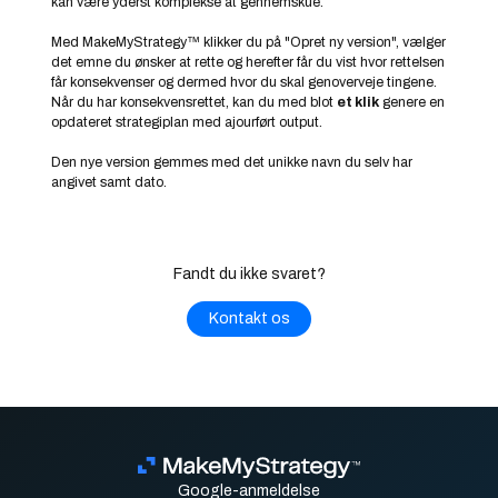
kan være yderst komplekse at gennemskue.
Med MakeMyStrategy™ klikker du på "Opret ny version", vælger
det emne du ønsker at rette og herefter får du vist hvor rettelsen
får konsekvenser og dermed hvor du skal genoverveje tingene.
Når du har konsekvensrettet, kan du med blot
et klik
genere en
opdateret strategiplan med ajourført output.
Den nye version gemmes med det unikke navn du selv har
angivet samt dato.
Fandt du ikke svaret?
Kontakt os
Google-anmeldelse