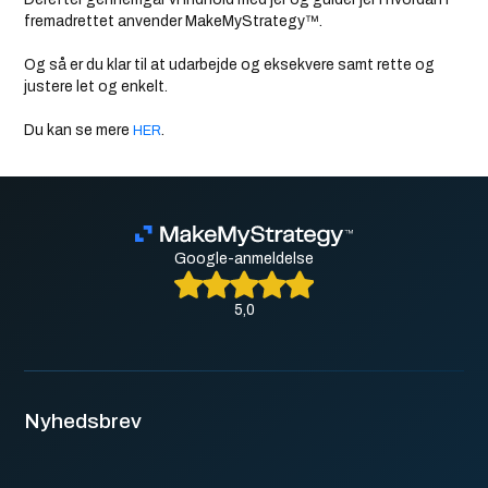
fremadrettet anvender MakeMyStrategy™.
Og så er du klar til at udarbejde og eksekvere samt rette og
justere let og enkelt.
Du kan se mere
.
HER
Google-anmeldelse
5,0
Nyhedsbrev