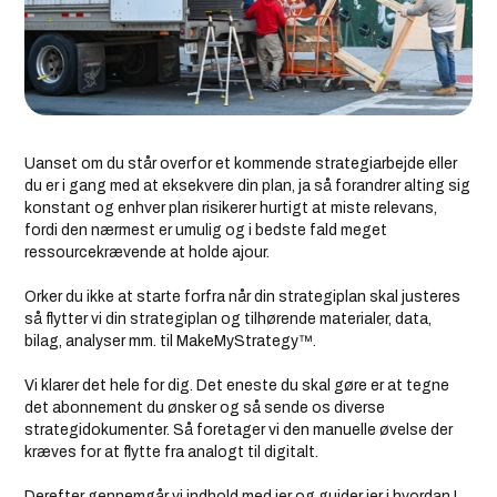
Uanset om du står overfor et kommende strategiarbejde eller
du er i gang med at eksekvere din plan, ja så forandrer alting sig
konstant og enhver plan risikerer hurtigt at miste relevans,
fordi den nærmest er umulig og i bedste fald meget
ressourcekrævende at holde ajour.
Orker du ikke at starte forfra når din strategiplan skal justeres
så flytter vi din strategiplan og tilhørende materialer, data,
bilag, analyser mm. til MakeMyStrategy™.
Vi klarer det hele for dig. Det eneste du skal gøre er at tegne
det abonnement du ønsker og så sende os diverse
strategidokumenter. Så foretager vi den manuelle øvelse der
kræves for at flytte fra analogt til digitalt.
Derefter gennemgår vi indhold med jer og guider jer i hvordan I