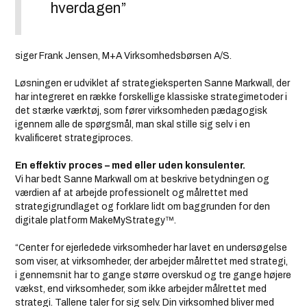
hverdagen”
siger Frank Jensen, M+A Virksomhedsbørsen A/S.
Løsningen er udviklet af strategieksperten Sanne Markwall, der
har integreret en række forskellige klassiske strategimetoder i
det stærke værktøj, som fører virksomheden pædagogisk
igennem alle de spørgsmål, man skal stille sig selv i en
kvalificeret strategiproces.
En effektiv proces – med eller uden konsulenter.
Vi har bedt Sanne Markwall om at beskrive betydningen og
værdien af at arbejde professionelt og målrettet med
strategigrundlaget og forklare lidt om baggrunden for den
digitale platform MakeMyStrategy™.
“Center for ejerledede virksomheder har lavet en undersøgelse
som viser, at virksomheder, der arbejder målrettet med strategi,
i gennemsnit har to gange større overskud og tre gange højere
vækst, end virksomheder, som ikke arbejder målrettet med
strategi. Tallene taler for sig selv. Din virksomhed bliver med