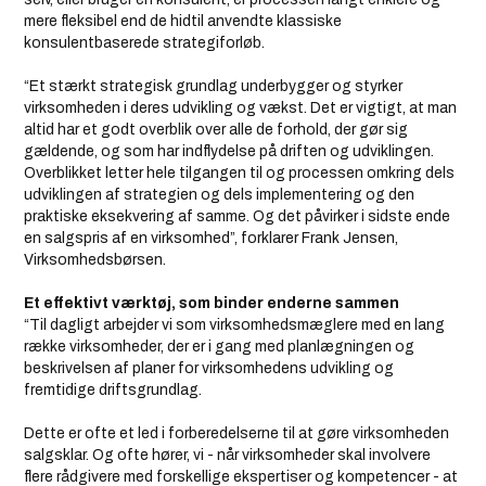
mere fleksibel end de hidtil anvendte klassiske
konsulentbaserede strategiforløb.
“Et stærkt strategisk grundlag underbygger og styrker
virksomheden i deres udvikling og vækst. Det er vigtigt, at man
altid har et godt overblik over alle de forhold, der gør sig
gældende, og som har indflydelse på driften og udviklingen.
Overblikket letter hele tilgangen til og processen omkring dels
udviklingen af strategien og dels implementering og den
praktiske eksekvering af samme. Og det påvirker i sidste ende
en salgspris af en virksomhed”, forklarer Frank Jensen,
Virksomhedsbørsen.
Et effektivt værktøj, som binder enderne sammen
“Til dagligt arbejder vi som virksomhedsmæglere med en lang
række virksomheder, der er i gang med planlægningen og
beskrivelsen af planer for virksomhedens udvikling og
fremtidige driftsgrundlag.
Dette er ofte et led i forberedelserne til at gøre virksomheden
salgsklar. Og ofte hører, vi - når virksomheder skal involvere
flere rådgivere med forskellige ekspertiser og kompetencer - at