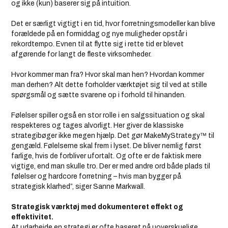
og ikke (kun) baserer sig på intuition.
Det er særligt vigtigt i en tid, hvor forretningsmodeller kan blive
forældede på en formiddag og nye muligheder opstår i
rekordtempo. Evnen til at flytte sig i rette tid er blevet
afgørende for langt de fleste virksomheder.
Hvor kommer man fra? Hvor skal man hen? Hvordan kommer
man derhen? Alt dette forholder værktøjet sig til ved at stille
spørgsmål og sætte svarene op i forhold til hinanden.
Følelser spiller også en stor rolle i en salgssituation og skal
respekteres og tages alvorligt. Her giver de klassiske
strategibøger ikke megen hjælp. Det gør MakeMyStrategy™ til
gengæld. Følelserne skal frem i lyset. De bliver nemlig først
farlige, hvis de forbliver ufortalt. Og ofte er de faktisk mere
vigtige, end man skulle tro. Der er med andre ord både plads til
følelser og hardcore forretning – hvis man bygger på
strategisk klarhed”, siger Sanne Markwall.
Strategisk værktøj med dokumenteret effekt og
effektivitet.
At udarbejde en strategi er ofte baseret på uoverskuelige