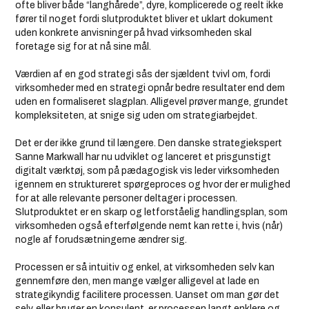
ofte bliver både “langhårede”, dyre, komplicerede og reelt ikke
fører til noget fordi slutproduktet bliver et uklart dokument
uden konkrete anvisninger på hvad virksomheden skal
foretage sig for at nå sine mål.
Værdien af en god strategi sås der sjældent tvivl om, fordi
virksomheder med en strategi opnår bedre resultater end dem
uden en formaliseret slagplan. Alligevel prøver mange, grundet
kompleksiteten, at snige sig uden om strategiarbejdet.
Det er der ikke grund til længere. Den danske strategiekspert
Sanne Markwall har nu udviklet og lanceret et prisgunstigt
digitalt værktøj, som på pædagogisk vis leder virksomheden
igennem en struktureret spørgeproces og hvor der er mulighed
for at alle relevante personer deltager i processen.
Slutproduktet er en skarp og letforståelig handlingsplan, som
virksomheden også efterfølgende nemt kan rette i, hvis (når)
nogle af forudsætningerne ændrer sig.
Processen er så intuitiv og enkel, at virksomheden selv kan
gennemføre den, men mange vælger alligevel at lade en
strategikyndig facilitere processen. Uanset om man gør det
selv, eller bruger en konsulent, er processen langt enklere og